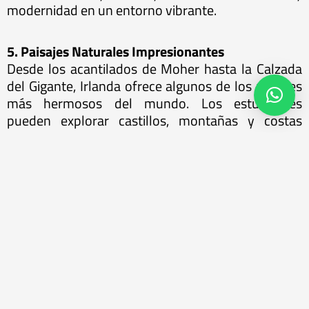
modernidad en un entorno vibrante.
5. Paisajes Naturales Impresionantes
Desde los acantilados de Moher hasta la Calzada
del Gigante, Irlanda ofrece algunos de los paisajes
más hermosos del mundo. Los estudiantes
pueden explorar castillos, montañas y costas
espectaculares durante su tiempo libre,
convirtiendo su estancia en una experiencia
inolvidable.
6. Red Internacional y Oportunidades Laborales
Irlanda es un centro para muchas empresas
multinacionales en tecnología, farmacéutica y
finanzas, incluyendo Google, Facebook y Pfizer.
Estudiar aquí brinda a los estudiantes acceso a una
red profesional global y oportunidades laborales