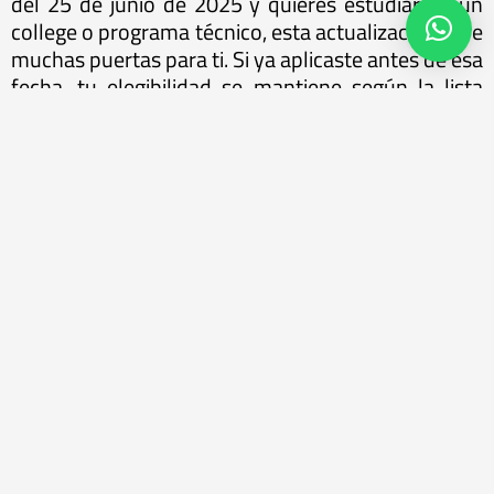
del 25 de junio de 2025 y quieres estudiar en un
college o programa técnico, esta actualización abre
muchas puertas para ti. Si ya aplicaste antes de esa
fecha, tu elegibilidad se mantiene según la lista
vigente en ese momento.
¿Quieres ayuda para elegir el programa ideal?
En
We Study World
te ayudamos con todo.
Te ofrecemos asesoría personalizada para que
encuentres el programa que se alinee con tus
intereses, tu perfil académico y que, lo más
importante,
te permita acceder al PGWP y trabajar
en Canadá
después de graduarte.
Además, te apoyamos con toda la gestión de
inscripción en colleges e instituciones aliadas, sin
costos administrativos, solo pagarás el fee del